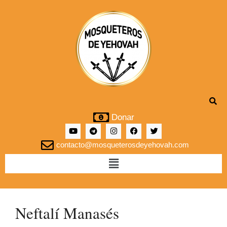
Donar
contacto@mosqueterosdeyehovah.com
Neftalí Manasés