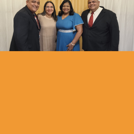
Extendiendo el Reino de Yehovah, iluminando las naciones
con la doctrina libre de contaminación haciendo discípulos
para Yeshúa