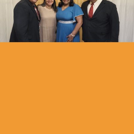
Extendiendo el Reino de Yehovah, iluminando las naciones
con la doctrina libre de contaminación haciendo discípulos
para Yeshúa