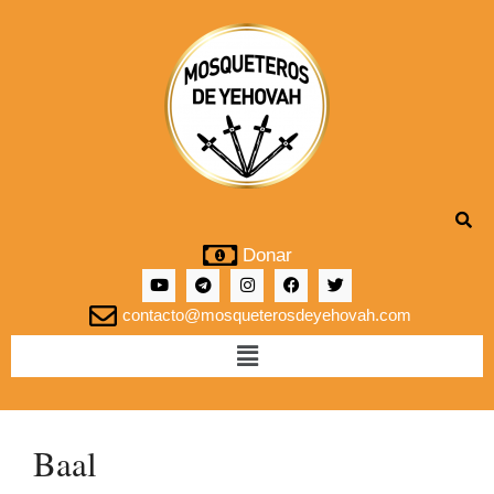
Donar
contacto@mosqueterosdeyehovah.com
Baal