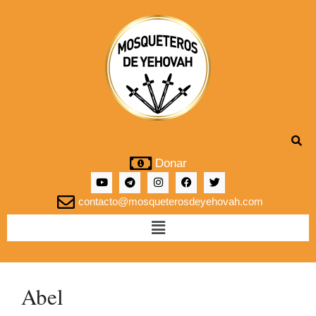
Donar
contacto@mosqueterosdeyehovah.com
Abel