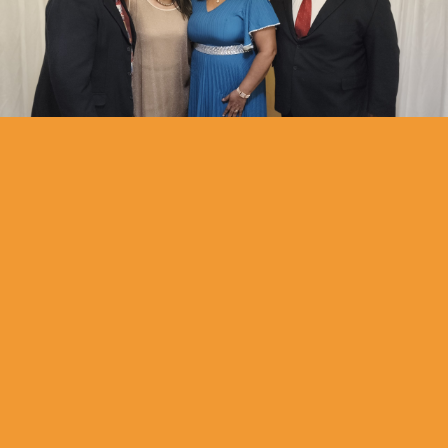
Extendiendo el Reino de Yehovah, iluminando las naciones
con la doctrina libre de contaminación haciendo discípulos
para Yeshúa