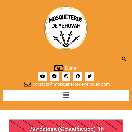
Donar
contacto@mosqueterosdeyehovah.com