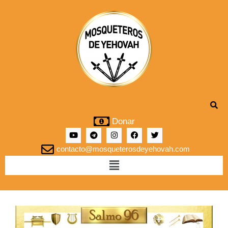
Donar
contacto@mosqueterosdeyehovah.com