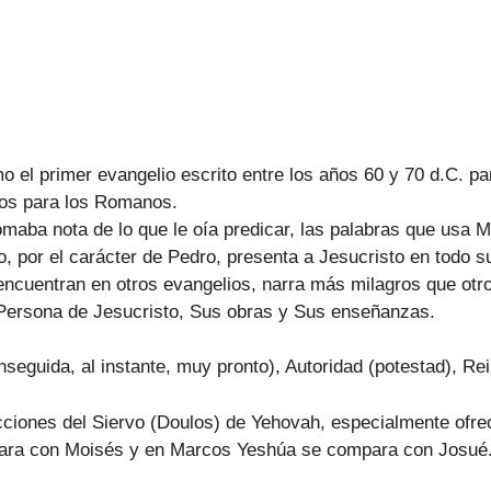
el primer evangelio escrito entre los años 60 y 70 d.C. par
rcos para los Romanos.
aba nota de lo que le oía predicar, las palabras que usa M
o, por el carácter de Pedro, presenta a Jesucristo en todo s
encuentran en otros evangelios, narra más milagros que otro
: Persona de Jesucristo, Sus obras y Sus enseñanzas.
nseguida, al instante, muy pronto), Autoridad (potestad), R
cciones del Siervo (Doulos) de Yehovah, especialmente ofr
ara con Moisés y en Marcos Yeshúa se compara con Josué