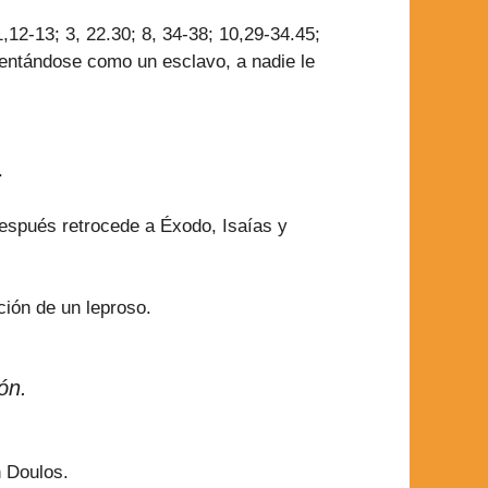
1,12-13; 3, 22.30; 8, 34-38; 10,29-34.45;
esentándose como un esclavo, a nadie le
.
 después retrocede a Éxodo, Isaías y
ción de un leproso.
ón.
n Doulos.