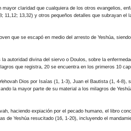
mayor claridad que cualquiera de los otros evangelios, en
38; 11,12; 13,32) y otros pequeños detalles que subrayan el 
joven que se escapó en medio del arresto de Yeshúa, siendo 
 la autoridad divina del siervo o Doulos, sobre la enfermed
lagros que registra, 20 se encuentra en los primeros 10 capí
Yehovah Dios por Isaías (1, 1-3), Juan el Bautista (1, 4-8),
cando la mayor parte de su material a los milagros de Yeshúa
vah, haciendo expiación por el pecado humano, el libro conc
ías de Yeshúa resucitado (16, 1-20), incluyendo el mandami