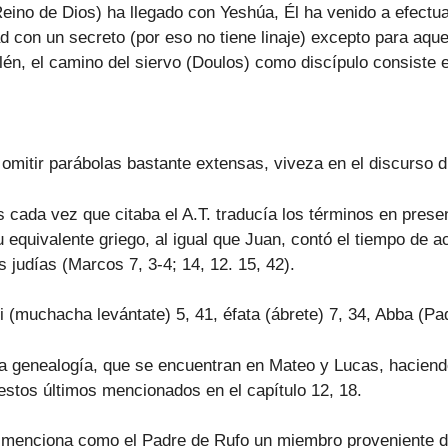
Reino de Dios) ha llegado con Yeshúa, Él ha venido a efectu
ad con un secreto (por eso no tiene linaje) excepto para aqu
én, el camino del siervo (Doulos) como discípulo consiste e
omitir parábolas bastante extensas, viveza en el discurso d
 cada vez que citaba el A.T. traducía los términos en prese
su equivalente griego, al igual que Juan, contó el tiempo de
judías (Marcos 7, 3-4; 14, 12. 15, 42).
mi (muchacha levántate) 5, 41, éfata (ábrete) 7, 34, Abba (Pa
a genealogía, que se encuentran en Mateo y Lucas, haciend
estos últimos mencionados en el capítulo 12, 18.
 menciona como el Padre de Rufo un miembro proveniente d