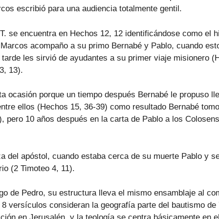
cos escribió para una audiencia totalmente gentil.
. se encuentra en Hechos 12, 12 identificándose como el h
, Marcos acompaño a su primo Bernabé y Pablo, cuando esto
tarde les sirvió de ayudantes a su primer viaje misionero 
3, 13).
a ocasión porque un tiempo después Bernabé le propuso lle
ntre ellos (Hechos 15, 36-39) como resultado Bernabé tomo a
, pero 10 años después en la carta de Pablo a los Colose
 del apóstol, cuando estaba cerca de su muerte Pablo y se s
io (2 Timoteo 4, 11).
o de Pedro, su estructura lleva el mismo ensamblaje al com
 8 versículos consideran la geografía parte del bautismo de
cción en Jerusalén, y la teología se centra básicamente en