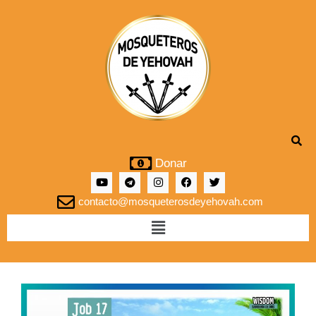
Donar
contacto@mosqueterosdeyehovah.com