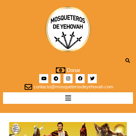
Donar
contacto@mosqueterosdeyehovah.com