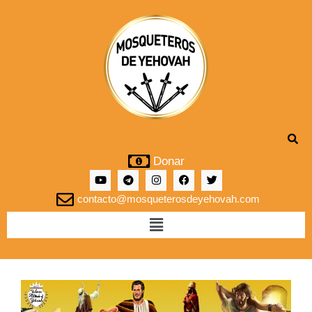
Donar
contacto@mosqueterosdeyehovah.com