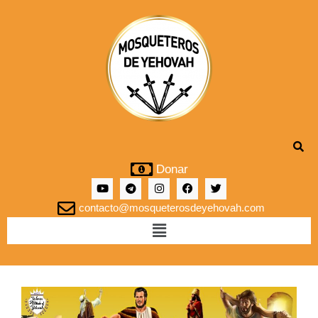
Donar
contacto@mosqueterosdeyehovah.com