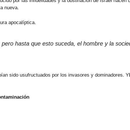
cido por las infidelidades y la obstinación de Israel hacen 
ra nueva.
ura apocalíptica.
”, pero hasta que esto suceda, el hombre y la socie
habían sido usufructuados por los invasores y dominadore
Contaminación