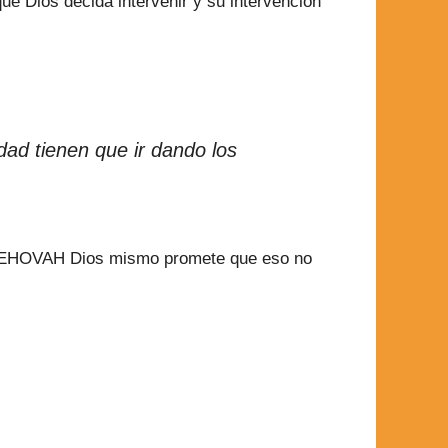
que Dios decida intervenir y su intervención
dad tienen que ir dando los
s. YEHOVAH Dios mismo promete que eso no