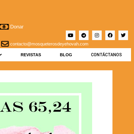
Donar
contacto@mosqueterosdeyehovah.com
REVISTAS
BLOG
CONTÁCTANOS