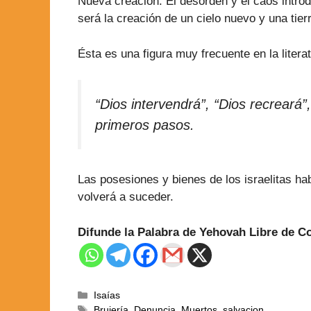
Nueva creación. El desorden y el caos introdu
será la creación de un cielo nuevo y una tier
Ésta es una figura muy frecuente en la literat
“Dios intervendrá”, “Dios recreará
primeros pasos.
Las posesiones y bienes de los israelitas 
volverá a suceder.
Difunde la Palabra de Yehovah Libre de 
Isaías
Brujería
,
Denuncia
,
Muertos
,
salvacion