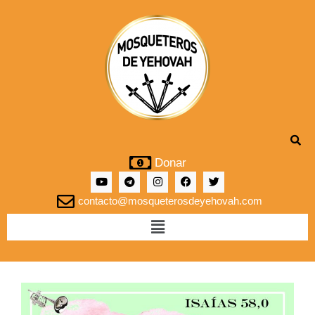
Donar
contacto@mosqueterosdeyehovah.com