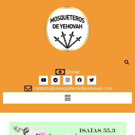
Donar
contacto@mosqueterosdeyehovah.com