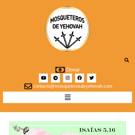
Donar
contacto@mosqueterosdeyehovah.com