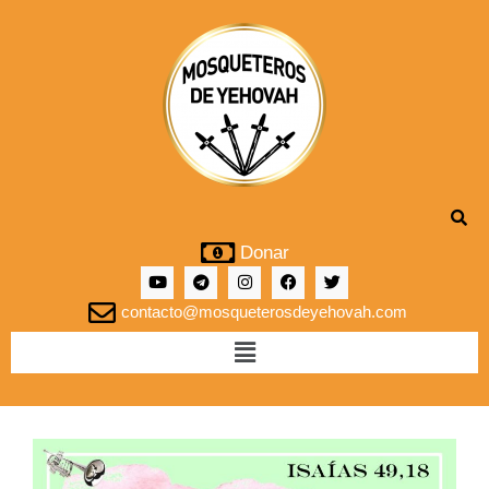
Donar
contacto@mosqueterosdeyehovah.com