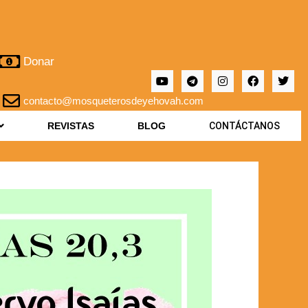
Donar
contacto@mosqueterosdeyehovah.com
REVISTAS
BLOG
CONTÁCTANOS