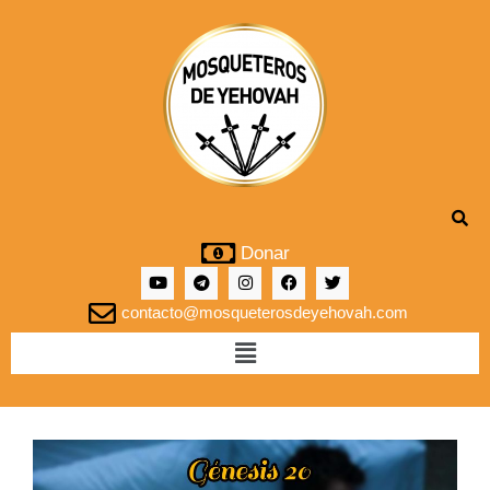
Donar
contacto@mosqueterosdeyehovah.com