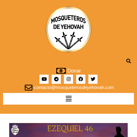
Donar
contacto@mosqueterosdeyehovah.com