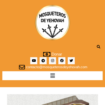
Donar
contacto@mosqueterosdeyehovah.com