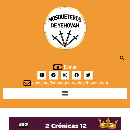
Donar
contacto@mosqueterosdeyehovah.com