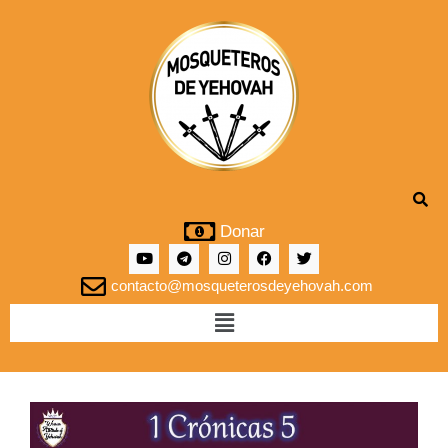
Donar
contacto@mosqueterosdeyehovah.com