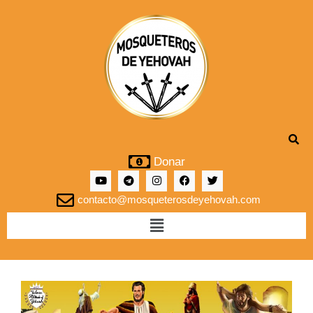
Donar
contacto@mosqueterosdeyehovah.com